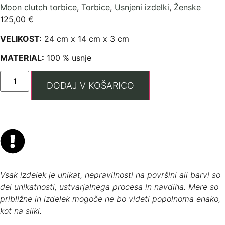
Moon clutch torbice
,
Torbice
,
Usnjeni izdelki
,
Ženske
125,00
€
VELIKOST:
24 cm x 14 cm x 3 cm
MATERIAL:
100 % usnje
DODAJ V KOŠARICO
Vsak izdelek je unikat, nepravilnosti na površini ali barvi so
del unikatnosti, ustvarjalnega procesa in navdiha. Mere so
približne in izdelek mogoče ne bo videti popolnoma enako,
kot na sliki.