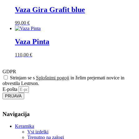
Vaza Gira Grafit blue
99,00
€
Vaza Pinta
110,00
€
GDPR
Strinjam se s
Splošnimi pogoji
in želim prejemati novice in
obvestila Lestrson.
E-pošta
PRIJAVA
Navigacija
Keramika
Vsi izdelki
Trenutno na zalogi