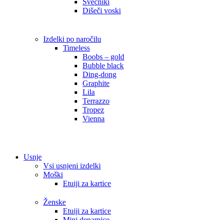
Svečniki
Dišeči voski
Izdelki po naročilu
Timeless
Boobs – gold
Bubble black
Ding-dong
Graphite
Lila
Terrazzo
Tropez
Vienna
Usnje
Vsi usnjeni izdelki
Moški
Etuiji za kartice
Ženske
Etuiji za kartice
Mini denarnice