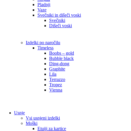
Pladnji
Vaze
Svečniki in dišeči voski
Svečniki
Dišeči voski
Izdelki po naročilu
Timeless
Boobs – gold
Bubble black
Ding-dong
Graphite
Lila
Terrazzo
Tropez
Vienna
Usnje
Vsi usnjeni izdelki
Moški
Etuiji za kartice