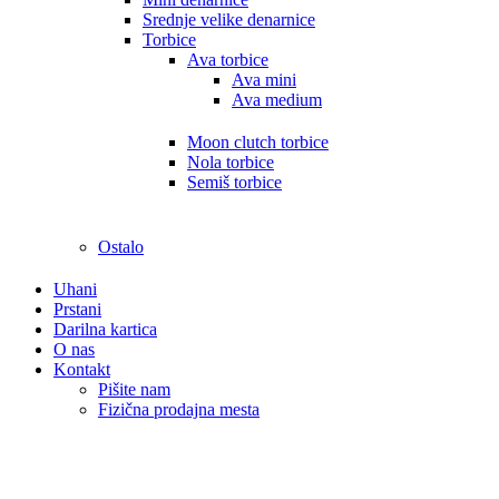
Srednje velike denarnice
Torbice
Ava torbice
Ava mini
Ava medium
Moon clutch torbice
Nola torbice
Semiš torbice
Ostalo
Uhani
Prstani
Darilna kartica
O nas
Kontakt
Pišite nam
Fizična prodajna mesta