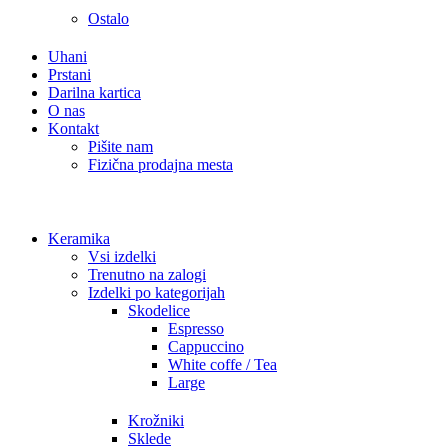
Ostalo
Uhani
Prstani
Darilna kartica
O nas
Kontakt
Pišite nam
Fizična prodajna mesta
Keramika
Vsi izdelki
Trenutno na zalogi
Izdelki po kategorijah
Skodelice
Espresso
Cappuccino
White coffe / Tea
Large
Krožniki
Sklede