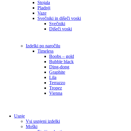
Stojala
Pladnji
Vaze
Svečniki in dišeči voski
Svečniki
Dišeči voski
Izdelki po naročilu
Timeless
Boobs – gold
Bubble black
Ding-dong
Graphite
Lila
Terrazzo
Tropez
Vienna
Usnje
Vsi usnjeni izdelki
Moški