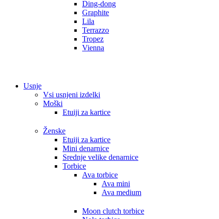
Ding-dong
Graphite
Lila
Terrazzo
Tropez
Vienna
Usnje
Vsi usnjeni izdelki
Moški
Etuiji za kartice
Ženske
Etuiji za kartice
Mini denarnice
Srednje velike denarnice
Torbice
Ava torbice
Ava mini
Ava medium
Moon clutch torbice