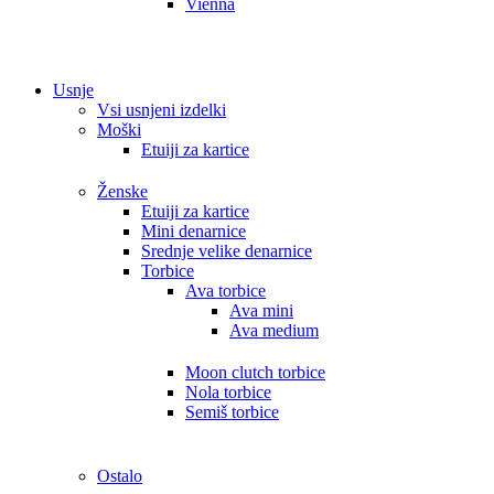
Vienna
Usnje
Vsi usnjeni izdelki
Moški
Etuiji za kartice
Ženske
Etuiji za kartice
Mini denarnice
Srednje velike denarnice
Torbice
Ava torbice
Ava mini
Ava medium
Moon clutch torbice
Nola torbice
Semiš torbice
Ostalo