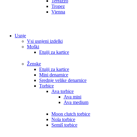
Terrazzo
Tropez
Vienna
Usnje
Vsi usnjeni izdelki
Moški
Etuiji za kartice
Ženske
Etuiji za kartice
Mini denarnice
Srednje velike denarnice
Torbice
Ava torbice
Ava mini
Ava medium
Moon clutch torbice
Nola torbice
Semiš torbice