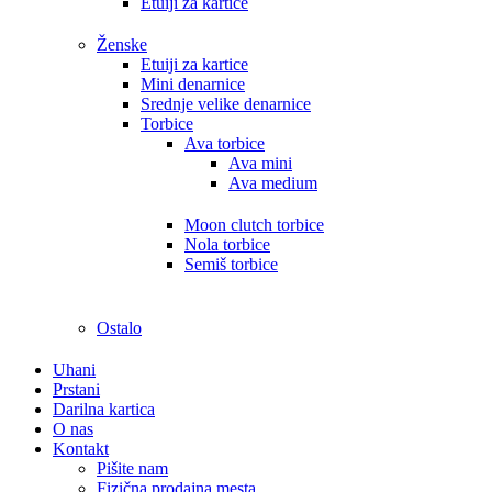
Etuiji za kartice
Ženske
Etuiji za kartice
Mini denarnice
Srednje velike denarnice
Torbice
Ava torbice
Ava mini
Ava medium
Moon clutch torbice
Nola torbice
Semiš torbice
Ostalo
Uhani
Prstani
Darilna kartica
O nas
Kontakt
Pišite nam
Fizična prodajna mesta