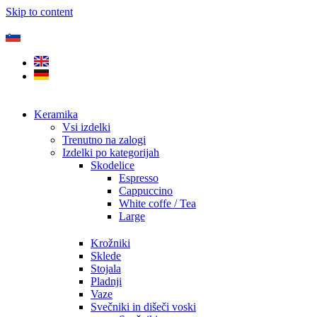
Skip to content
Keramika
Vsi izdelki
Trenutno na zalogi
Izdelki po kategorijah
Skodelice
Espresso
Cappuccino
White coffe / Tea
Large
Krožniki
Sklede
Stojala
Pladnji
Vaze
Svečniki in dišeči voski