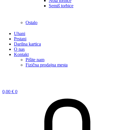
Nola torbice
Semiš torbice
Ostalo
Uhani
Prstani
Darilna kartica
O nas
Kontakt
Pišite nam
Fizična prodajna mesta
0,00
€
0