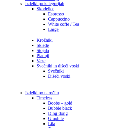
Izdelki po kategorijah
Skodelice
Espresso
Cappuccino
White coffe / Tea
Large
Krožniki
Sklede
Stojala
Pladnji
Vaze
Svečniki in dišeči voski
Svečniki
Dišeči voski
Izdelki po naročilu
Timeless
Boobs – gold
Bubble black
Ding-dong
Graphite
Lila