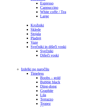
Espresso
Cappuccino
White coffe / Tea
Large
Krožniki
Sklede
Stojala
Pladnji
Vaze
Svečniki in dišeči voski
Svečniki
Dišeči voski
Izdelki po naročilu
Timeless
Boobs – gold
Bubble black
Ding-dong
Graphite
Lila
Terrazzo
Tropez