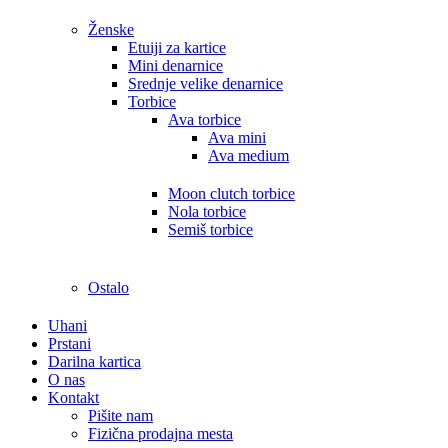
Ženske
Etuiji za kartice
Mini denarnice
Srednje velike denarnice
Torbice
Ava torbice
Ava mini
Ava medium
Moon clutch torbice
Nola torbice
Semiš torbice
Ostalo
Uhani
Prstani
Darilna kartica
O nas
Kontakt
Pišite nam
Fizična prodajna mesta