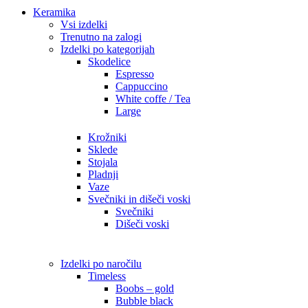
Keramika
Vsi izdelki
Trenutno na zalogi
Izdelki po kategorijah
Skodelice
Espresso
Cappuccino
White coffe / Tea
Large
Krožniki
Sklede
Stojala
Pladnji
Vaze
Svečniki in dišeči voski
Svečniki
Dišeči voski
Izdelki po naročilu
Timeless
Boobs – gold
Bubble black