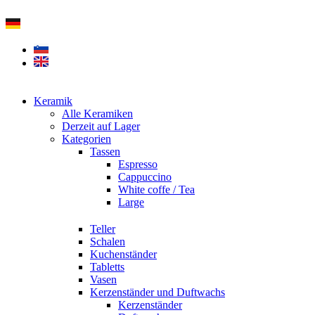
Zum
Inhalt
springen
Keramik
Alle Keramiken
Derzeit auf Lager
Kategorien
Tassen
Espresso
Cappuccino
White coffe / Tea
Large
Teller
Schalen
Kuchenständer
Tabletts
Vasen
Kerzenständer und Duftwachs
Kerzenständer