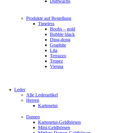
Duftwachs
Produkte auf Bestellung
Timeless
Boobs – gold
Bubble black
Ding-dong
Graphite
Lila
Terrazzo
Tropez
Vienna
Leder
Alle Lederartikel
Herren
Kartenetui
Damen
Kartenetui-Geldbörsen
Mini-Geldbörsen
Mittlere Damen-Geldbörsen